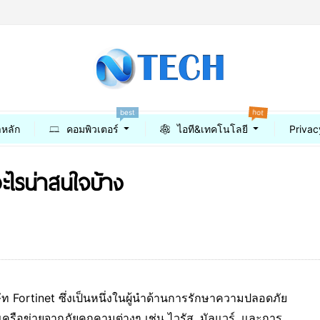
hot
best
าหลัก
คอมพิวเตอร์
ไอที&เทคโนโลยี
Privac
ะไรน่าสนใจบ้าง
ัท Fortinet ซึ่งเป็นหนึ่งในผู้นำด้านการรักษาความปลอดภัย
นเครือข่ายจากภัยคุกคามต่างๆ เช่น ไวรัส, มัลแวร์, และการ